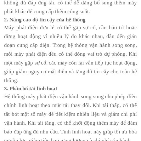
không đủ đáp ứng tải, có thể dễ dàng bổ sung thêm máy
phát khác để cung cấp thêm công suất.
2. Nâng cao độ tin cậy của hệ thống
Máy phát điện đơn lẻ có thể gặp sự cố, cần bảo trì hoặc
dừng hoạt động vì nhiều lý do khác nhau, dẫn đến gián
đoạn cung cấp điện. Trong hệ thống vận hành song song,
mỗi máy phát điện đều có thể đóng vai trò dự phòng. Khi
một máy gặp sự cố, các máy còn lại vẫn tiếp tục hoạt động,
giúp giảm nguy cơ mất điện và tăng độ tin cậy cho toàn hệ
thống.
3. Phân bổ tải linh hoạt
Hệ thống máy phát điện vận hành song song cho phép điều
chỉnh linh hoạt theo mức tải thay đổi. Khi tải thấp, có thể
tắt bớt một số máy để tiết kiệm nhiên liệu và giảm chi phí
vận hành. Khi tải tăng, có thể khởi động thêm máy để đảm
bảo đáp ứng đủ nhu cầu. Tính linh hoạt này giúp tối ưu hóa
nguồn lực, giảm tiêu hao năng lượng và chi phí vận hành.