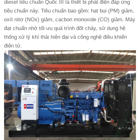
diesel tiêu chuẩn Quốc III là thiết bị phát điện đáp ứng
tiêu chuẩn này. Tiêu chuẩn bao gồm: hạt bụi (PM) giảm,
oxít nitơ (NOx) giảm, cacbon monoxide (CO) giảm. Máy
đạt chuẩn nhờ tối ưu quá trình đốt cháy, sử dụng hệ
thống xử lý khí thải hiện đại và công nghệ điều khiển
điện tử.