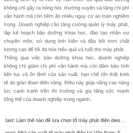
không chỉ gây ra hỏng hóc thường xuyên và tăng chi phí
vận hành mà còn tiềm ẩn nhiều nguy cơ an toàn nghiêm
trọng. Doanh nghiệp cần tăng cường quản lý máy phát,
lập kế hoạch bảo dưỡng khoa học, đào tạo nhân sự
chuyên môn, sử dụng linh kiện và dầu bôi trơn chất
lượng cao để tối đa hóa hiệu quả và tuổi thọ máy phát.
Thông qua việc bảo dưỡng khoa học, doanh nghiệp
không chỉ giảm chi phí vận hành mà còn đảm bảo tính
liên tục và ổn định của sản xuất, hạn chế tổn thất kinh
tế do gián đoạn điện năng. Điều này giúp nâng cao năng
lực cạnh tranh trên thị trường và gia tăng sức mạnh
tổng thể của doanh nghiệp trong ngành.
last: Làm thế nào để lựa chọn tổ máy phát điện diesel tại công trường?
next: Nhà sản xuất tổ máy phát điện tại Vân Nam: Sự khác biệt giữa máy phát điện chạy dầu diesel và máy ph