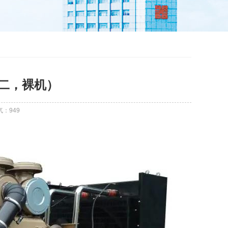
国二，裸机）
气：
949