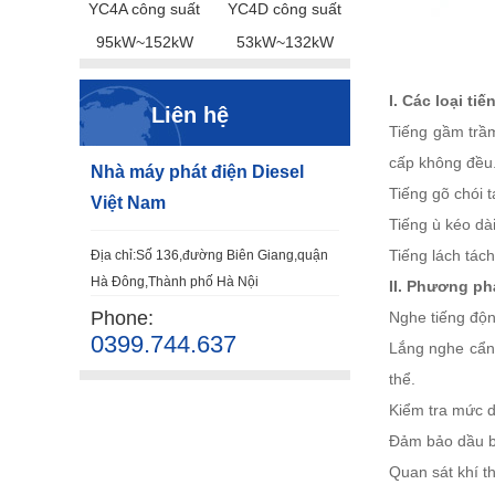
YC4A công suất
YC4D công suất
95kW~152kW
53kW~132kW
I. Các loại t
Liên hệ
Tiếng gầm trầm
cấp không đều
Nhà máy phát điện Diesel
Tiếng gõ chói t
Việt Nam
Tiếng ù kéo dà
Tiếng lách tác
Địa chỉ:Số 136,đường Biên Giang,quận
Hà Đông,Thành phố Hà Nội
II. Phương ph
Phone:
Nghe tiếng độ
0399.744.637
Lắng nghe cẩn 
thể.
Kiểm tra mức d
Đảm bảo dầu bô
Quan sát khí th