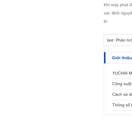
Khi máy phát đ
xác định nguy
bỉ.
last: Phân tí
Giới thiệu
YUCHAI Má
Công suất 
Cách sử d
Thông số k