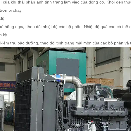
 của khí thải phản ánh tình trạng làm việc của động cơ. Khói đen thườ
trơn bị cháy.
 độ
kế hồng ngoại theo dõi nhiệt độ các bộ phận. Nhiệt độ quá cao có thể 
h kỳ
iểm tra, bảo dưỡng, theo dõi tình trạng mài mòn của các bộ phận và t