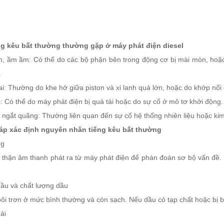
iếng kêu bất thường thường gặp ở máy phát điện diesel
, ầm ầm: Có thể do các bộ phận bên trong động cơ bị mài mòn, hoặc d
.
ai: Thường do khe hở giữa piston và xi lanh quá lớn, hoặc do khớp nối 
i: Có thể do máy phát điện bị quá tải hoặc do sự cố ở mô tơ khởi động.
h ngắt quãng: Thường liên quan đến sự cố hệ thống nhiên liệu hoặc kim
áp xác định nguyên nhân tiếng kêu bất thường
ng
thận âm thanh phát ra từ máy phát điện để phán đoán sơ bộ vấn đề. M
ầu và chất lượng dầu
i trơn ở mức bình thường và còn sạch. Nếu dầu có tạp chất hoặc bị b
ải