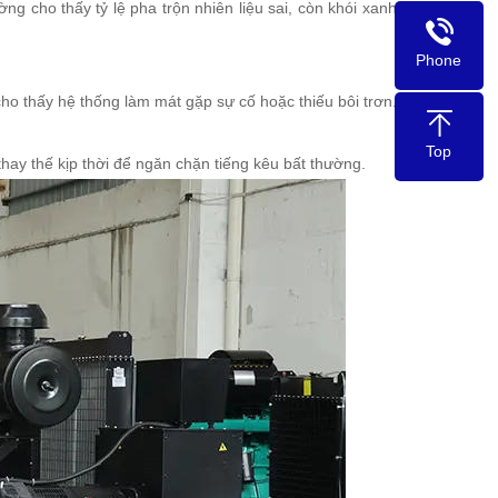
ng cho thấy tỷ lệ pha trộn nhiên liệu sai, còn khói xanh có
Phone
cho thấy hệ thống làm mát gặp sự cố hoặc thiếu bôi trơn.
Top
hay thế kịp thời để ngăn chặn tiếng kêu bất thường.