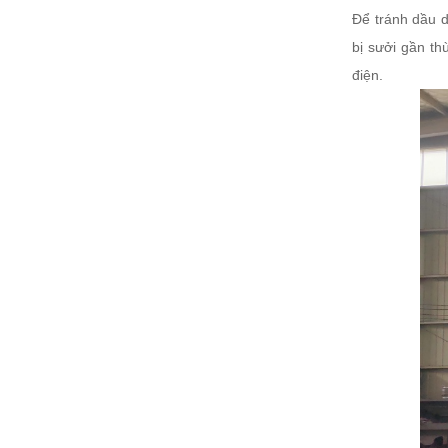
Để tránh dầu d
bị sưởi gần th
điện.