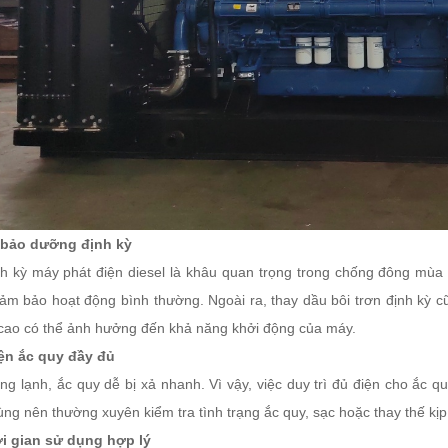
à bảo dưỡng định kỳ
h kỳ máy phát điện diesel là khâu quan trọng trong chống đông mùa 
đảm bảo hoạt động bình thường. Ngoài ra, thay dầu bôi trơn định kỳ c
cao có thể ảnh hưởng đến khả năng khởi động của máy.
ện ắc quy đầy đủ
ng lạnh, ắc quy dễ bị xả nhanh. Vì vậy, việc duy trì đủ điện cho ắc 
ùng nên thường xuyên kiểm tra tình trạng ắc quy, sạc hoặc thay thế kịp
ời gian sử dụng hợp lý