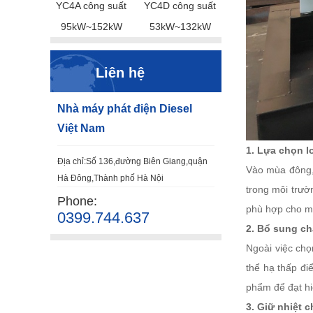
YC4A công suất
YC4D công suất
95kW~152kW
53kW~132kW
Liên hệ
Nhà máy phát điện Diesel
Việt Nam
1. Lựa chọn l
Địa chỉ:Số 136,đường Biên Giang,quận
Vào mùa đông, 
Hà Đông,Thành phố Hà Nội
trong môi trườ
Phone:
phù hợp cho m
0399.744.637
2. Bổ sung c
Ngoài việc chọ
thể hạ thấp đi
phẩm để đạt hi
3. Giữ nhiệt 