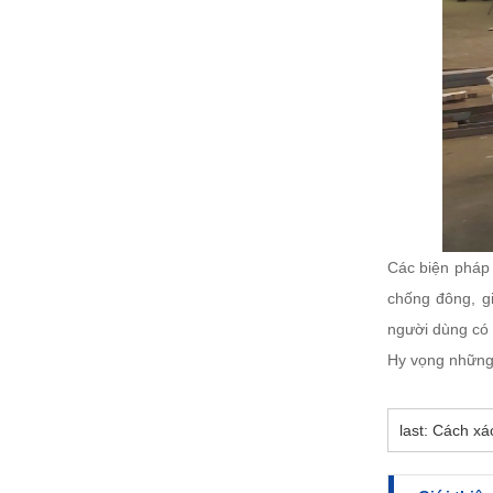
Các biện pháp 
chống đông, gi
người dùng có 
Hy vọng những 
last: Cách x