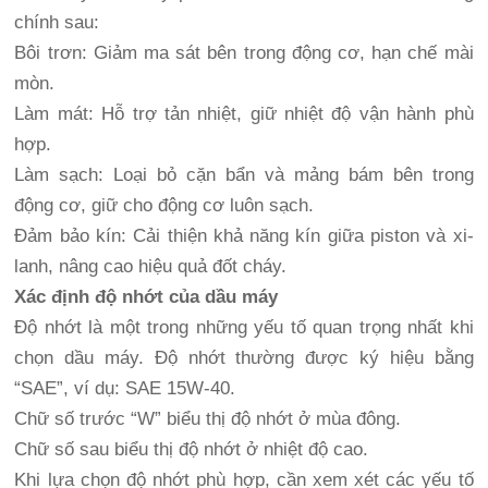
chính sau:
Bôi trơn: Giảm ma sát bên trong động cơ, hạn chế mài
mòn.
Làm mát: Hỗ trợ tản nhiệt, giữ nhiệt độ vận hành phù
hợp.
Làm sạch: Loại bỏ cặn bẩn và mảng bám bên trong
động cơ, giữ cho động cơ luôn sạch.
Đảm bảo kín: Cải thiện khả năng kín giữa piston và xi-
lanh, nâng cao hiệu quả đốt cháy.
Xác định độ nhớt của dầu máy
Độ nhớt là một trong những yếu tố quan trọng nhất khi
chọn dầu máy. Độ nhớt thường được ký hiệu bằng
“SAE”, ví dụ: SAE 15W-40.
Chữ số trước “W” biểu thị độ nhớt ở mùa đông.
Chữ số sau biểu thị độ nhớt ở nhiệt độ cao.
Khi lựa chọn độ nhớt phù hợp, cần xem xét các yếu tố