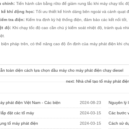
u chỉnh:
Tiến hành cân bằng rôto để giảm rung lắc khi máy chạy tốc đ
t kế khí động học:
Tối ưu thiết kế hình dáng bên ngoài và cánh quạt 
ểm tra điện:
Kiểm tra định kỳ hệ thống điện, đảm bảo các kết nối tốt
ệt độ:
Khi chạy tốc độ cao cần chú ý kiểm soát nhiệt độ, tránh quá nhiệ
ệt.
biện pháp trên, có thể nâng cao độ ổn định của máy phát điện khi ch
dẫn toàn diện cách lựa chọn dầu máy cho máy phát điện chạy diesel
next: Nhà chế tạo tổ máy phát điệ
y phát điện Việt Nam - Các biện
2024-08-23
Nguyên lý 
lắp đặt các tổ máy
2024-03-15
Các bước v
ụng tổ máy phát điện
2024-03-15
Cách sử dụ