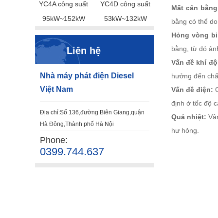
YC4A công suất
YC4D công suất
Mất cân bằng
95kW~152kW
53kW~132kW
bằng có thể do
Hỏng vòng bi
bằng, từ đó ản
Liên hệ
Vấn đề khí đ
Nhà máy phát điện Diesel
hưởng đến chất
Việt Nam
Vấn đề điện:
C
định ở tốc độ 
Địa chỉ:Số 136,đường Biên Giang,quận
Quá nhiệt:
Vận
Hà Đông,Thành phố Hà Nội
hư hỏng.
Phone:
0399.744.637