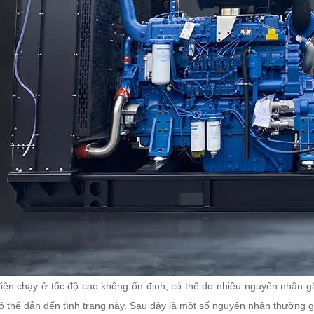
iện chạy ở tốc độ cao không ổn định, có thể do nhiều nguyên nhân gây
 thể dẫn đến tình trạng này. Sau đây là một số nguyên nhân thường g