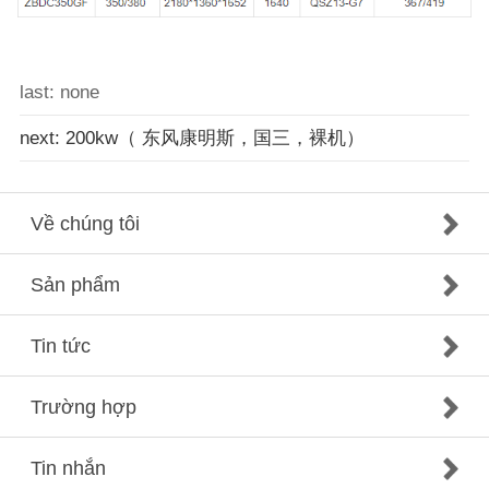
last: none
next: 200kw（ 东风康明斯，国三，裸机）
Về chúng tôi
Sản phẩm
Tin tức
Trường hợp
Tin nhắn