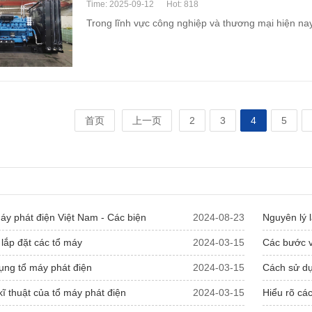
Time: 2025-09-12
Hot: 818
Trong lĩnh vực công nghiệp và thương mại hiện na
首页
上一页
2
3
4
5
y phát điện Việt Nam - Các biện
2024-08-23
Nguyên lý 
lắp đặt các tổ máy
2024-03-15
Các bước v
ụng tổ máy phát điện
2024-03-15
Cách sử dụ
ĩ thuật của tổ máy phát điện
2024-03-15
Hiểu rõ cá