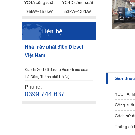
YC4A công suất
YC4D công suất
95kW~152kW
53kW~132kW
Liên hệ
Nhà máy phát điện Diesel
Việt Nam
Địa chỉ:Số 136,đường Biên Giang,quận
Hà Đông,Thành phố Hà Nội
Giới thiệu
Phone:
0399.744.637
YUCHAI Má
Công suất 
Cách sử d
Thông số k